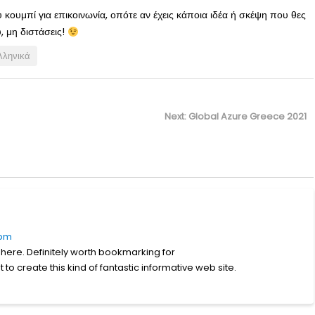
 κουμπί για επικοινωνία, οπότε αν έχεις κάποια ιδέα ή σκέψη που θες
, μη διστάσεις!
λληνικά
Next
Next:
Global Azure Greece 2021
post:
 pm
ff here. Definitely worth bookmarking for
 to create this kind of fantastic informative web site.