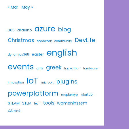
« Mar
May »
azure
blog
365
arduino
DevLife
Christmas
codeweek
community
english
easter
dynamics365
events
greek
gifts
hackathon
hardware
IoT
plugins
innovation
microbit
powerplatform
raspberrypi
startup
tools
womeninstem
STEAM
STEM
tech
ελληνικά