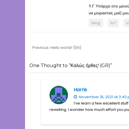
Υ.Γ Υπάρχει στο μενού
να μοιραστείς μαζί μου
blog
IoT
ε
Post
navigation
Previous
Previous:
Hello world! (EN)
post:
One Thought to “Καλώς ήρθες! (GR)”
Harris
November 18, 2021 at 3:40
I’ve learn a few excellent stu
revisiting. I wonder how much effort you put